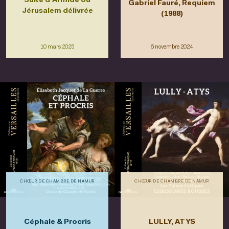
Suite d'Armide ou
Gabriel Fauré, Requiem
Jérusalem délivrée
(1988)
10 mars 2025
6 novembre 2024
CHŒUR DE CHAMBRE DE NAMUR
CHŒUR DE CHAMBRE DE NAMUR
Céphale & Procris
LULLY, ATYS