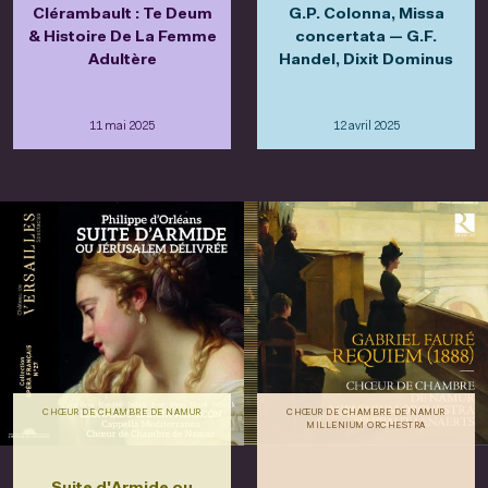
Clérambault : Te Deum
G.P. Colonna, Missa
& Histoire De La Femme
concertata — G.F.
Adultère
Handel, Dixit Dominus
11 mai 2025
12 avril 2025
CHŒUR DE CHAMBRE DE NAMUR
CHŒUR DE CHAMBRE DE NAMUR
MILLENIUM ORCHESTRA