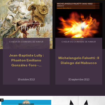
CHŒUR DE CHAMBRE DE NAMUR
CHŒUR DE CHAMBRE DE NAMUR
Jean-Baptiste Lully :
Michelangelo Falvetti : Il
Phaéton Emiliano
Dialogo del Nabucco
González-Toro -...
16 octobre 2013
20 septembre 2013