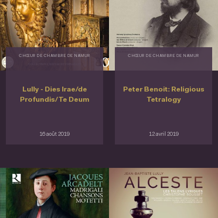
CHŒUR DE CHAMBRE DE NAMUR
CHŒUR DE CHAMBRE DE NAMUR
Lully - Dies Irae/de
Peter Benoit: Religious
Profundis/Te Deum
Tetralogy
16 août 2019
12 avril 2019