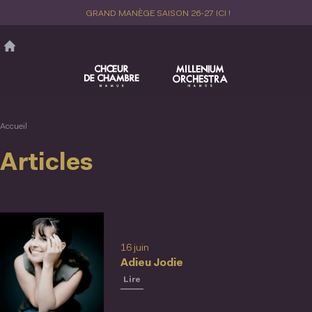
Aller
GRAND MANÈGE SAISON 26-27 ICI !
au
contenu
principal
Accueil
Articles
16 juin
Adieu Jodie
Lire