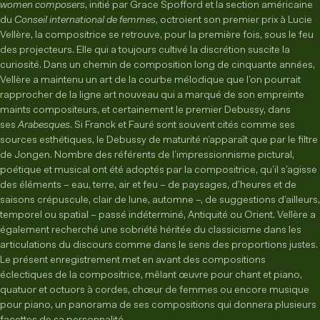
women composers
, initié par Grace Spofford et la section américaine
du
Conseil international de femmes
, octroient son premier prix à Lucie
Vellère, la compositrice se retrouve, pour la première fois, sous le feu
des projecteurs. Elle qui a toujours cultivé la discrétion suscite la
curiosité. Dans un chemin de composition long de cinquante années,
Vellère a maintenu un art de la courbe mélodique que l’on pourrait
rapprocher de la ligne art nouveau qui a marqué de son empreinte
maints compositeurs, et certainement le premier Debussy, dans
ses
Arabesques
. Si Franck et Fauré sont souvent cités comme ses
sources esthétiques, le Debussy de maturité n’apparaît que par le filtre
de Jongen. Nombre des référents de l’impressionnisme pictural,
poétique et musical ont été adoptés par la compositrice, qu’il s’agisse
des éléments – eau, terre, air et feu – de paysages, d’heures et de
saisons crépuscule, clair de lune, automne –, de suggestions d’ailleurs,
temporel ou spatial – passé indéterminé, Antiquité ou Orient. Vellère a
également recherché une sobriété héritée du classicisme dans les
articulations du discours comme dans le sens des proportions justes.
Le présent enregistrement met en avant des compositions
éclectiques de la compositrice, mêlant œuvre pour chant et piano,
quatuor et octuors à cordes, chœur de femmes ou encore musique
pour piano, un panorama de ses compositions qui donnera plusieurs