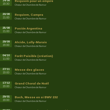
14/08
Requiem pour un empire
20:30
Chœur de Chambre de Namur
20/08
Requiem, Campra
21:00
Chœur de Chambre de Namur
25/08
Pasión Argentina
21:00
Chœur de Chambre de Namur
29/09
Alcide, Lully-Marais
20:00
Chœur de Chambre de Namur
04/10
Forêt Paisible (création)
11:00
Chœur de Chambre de Namur
27/11
Messe des glaces
20:00
Chœur de Chambre de Namur
17/12
Grand Choral de Noël
20:00
Chœur de Chambre de Namur
29/01
Bach, Messe en si BWV 232
20:00
Chœur de Chambre de Namur