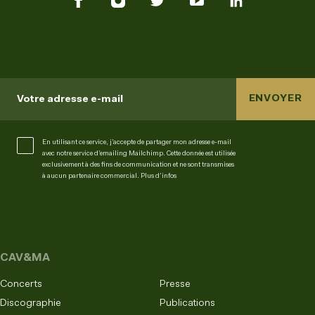
ENVOYER
Votre adresse e-mail
En utilisant ce service, j’accepte de partager mon adresse e-mail
avec notre service d’emailing Mailchimp. Cette donnée est utilisée
exclusivement à des fins de communication et ne sont transmises
à aucun partenaire commercial.
Plus d’infos
CAV&MA
Concerts
Presse
Discographie
Publications