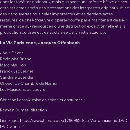
dans les théâtres nationaux, mais pas avant une refonte hâtive de ses
derniers actes après des protestations des interprètes originaux. Avec
des découvertes musicales importantes et les derniers actes
restaurés, ce chef-d'œuvre d'opéra-bouffe parle maintenant de lui-
même grâce aux ressources d'une distribution exceptionnelle et à la
production colorée et très acclamée de Christian Lacroix.
La Vie Parisienne, Jacques Offenbach
Jodie Devos
Rodolphe Briand
Marc Mauillon
Franck Leguérinel
Sandrine Buendia
Choeur de Chambre de Namur
Les Musiciens du Louvre
Christian Lacroix, mise en scène et costumes
Romain Dumas, direction
Lien Fnac :
https://www.fr.fnac.be/a17669636/La-Vie-parisienne-DVD-
DVD-Zone-2