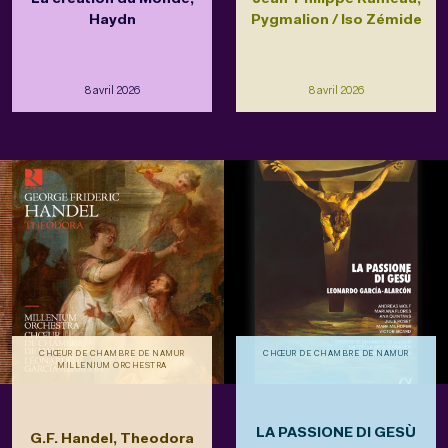
Haydn
Pygmalion / Iso Zémide
8 avril 2026
8 avril 2026
CHŒUR DE CHAMBRE DE NAMUR
CHŒUR DE CHAMBRE DE NAMUR
MILLENIUM ORCHESTRA
LA PASSIONE DI GESÙ
G.F. Handel, Theodora