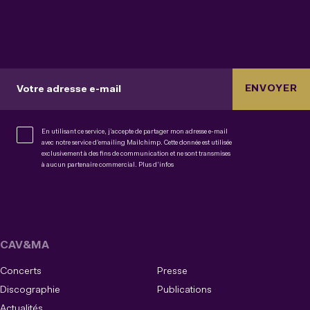
ENVOYER
Votre adresse e-mail
En utilisant ce service, j’accepte de partager mon adresse e-mail
avec notre service d’emailing Mailchimp. Cette donnée est utilisée
exclusivement à des fins de communication et ne sont transmises
à aucun partenaire commercial.
Plus d’infos
CAV&MA
Concerts
Presse
Discographie
Publications
Actualités