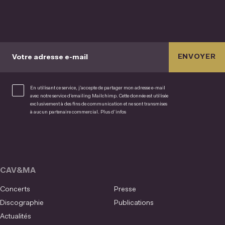
ENVOYER
Votre adresse e-mail
En utilisant ce service, j’accepte de partager mon adresse e-mail
avec notre service d’emailing Mailchimp. Cette donnée est utilisée
exclusivement à des fins de communication et ne sont transmises
à aucun partenaire commercial.
Plus d’infos
CAV&MA
Concerts
Presse
Discographie
Publications
Actualités