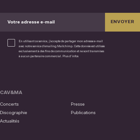
ENVOYER
Votre adresse e-mail
En utilisant ce service, j’accepte de partager mon adresse e-mail
avec notre service d’emailing Mailchimp. Cette donnée est utilisée
exclusivement à des fins de communication et ne sont transmises
à aucun partenaire commercial.
Plus d’infos
CAV&MA
Concerts
Presse
Discographie
Publications
Actualités