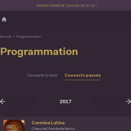
Aller
GRAND MANÈGE SAISON 26-27 ICI !
au
contenu
principal
Accueil
Programmation
Programmation
Concerts à venir
Concerts passés
2017
018
20
Carmina Latina
Chœur de Chambre de Namur