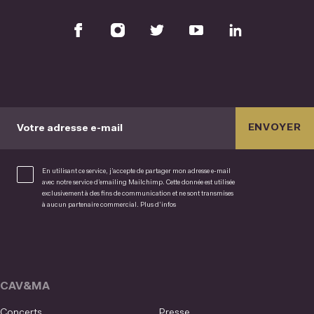
ENVOYER
Votre adresse e-mail
En utilisant ce service, j’accepte de partager mon adresse e-mail
avec notre service d’emailing Mailchimp. Cette donnée est utilisée
exclusivement à des fins de communication et ne sont transmises
à aucun partenaire commercial.
Plus d’infos
CAV&MA
Concerts
Presse