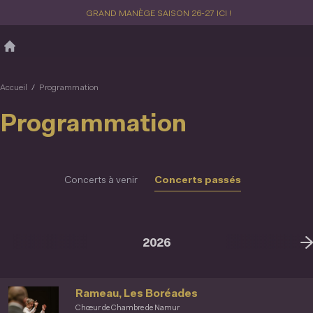
Aller
GRAND MANÈGE SAISON 26-27 ICI !
au
contenu
principal
Accueil
Programmation
Programmation
Concerts à venir
Concerts passés
2026
20
Rameau, Les Boréades
Chœur de Chambre de Namur