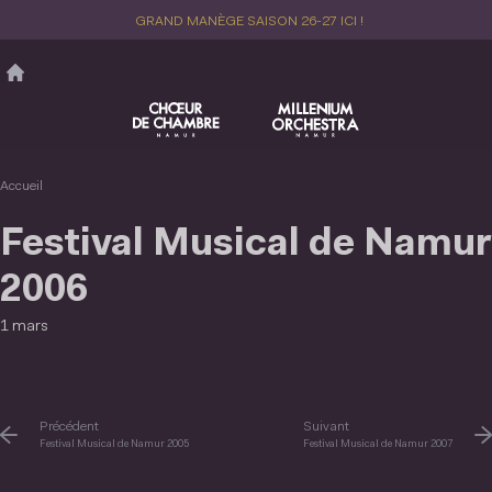
Aller
GRAND MANÈGE SAISON 26-27 ICI !
au
contenu
principal
Accueil
Festival Musical de Namur
2006
1 mars
Précédent
Suivant
Festival Musical de Namur 2005
Festival Musical de Namur 2007