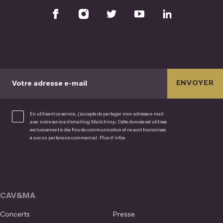
ENVOYER
Votre adresse e-mail
En utilisant ce service, j’accepte de partager mon adresse e-mail
avec notre service d’emailing Mailchimp. Cette donnée est utilisée
exclusivement à des fins de communication et ne sont transmises
à aucun partenaire commercial.
Plus d’infos
CAV&MA
Concerts
Presse