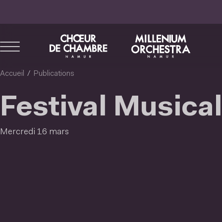
Aller
au
contenu
principal
Accueil
Publications
Festival Musica
Mercredi 16 mars