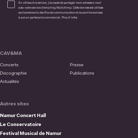
En utilisant ce service, j’accepte de partager mon adresse e-mail
avec notre service d’emailing Mailchimp. Cette donnée est utilisée
exclusivement à des fins de communication et ne sont transmises
à aucun partenaire commercial.
Plus d’infos
CAV&MA
Concerts
Presse
Discographie
Publications
Actualités
Autres sites
Namur Concert Hall
Le Conservatoire
Festival Musical de Namur