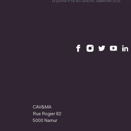
Le journal n°18 du Cav&ma, Septembre 2019
CAV&MA
Rue Rogier 82
5000 Namur