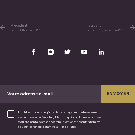
Précédent
Suivant
Journal 13, Janvier 2018
Journal 15, Septembre 2018
ENVOYER
Votre adresse e-mail
En utilisant ce service, j’accepte de partager mon adresse e-mail
avec notre service d’emailing Mailchimp. Cette donnée est utilisée
exclusivement à des fins de communication et ne sont transmises
à aucun partenaire commercial.
Plus d’infos