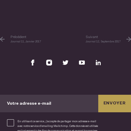
Précédent
Suivant
Journal 11, Janvier 2017
Journal 12, Septembre 2017
ENVOYER
Votre adresse e-mail
En utilisant ce service, j’accepte de partager mon adresse e-mail
avec notre service d’emailing Mailchimp. Cette donnée est utilisée
exclusivement à des fins de communication et ne sont transmises