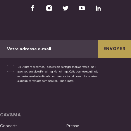
ENVOYER
Votre adresse e-mail
En utilisant ce service, j’accepte de partager mon adresse e-mail
avec notre service d’emailing Mailchimp. Cette donnée est utilisée
exclusivement à des fins de communication et ne sont transmises
à aucun partenaire commercial.
Plus d’infos
CAV&MA
Concerts
Presse