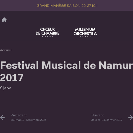
Aller
GRAND MANÈGE SAISON 26-27 ICI !
au
contenu
principal
Accueil
Festival Musical de Namur
2017
9 janv.
Précédent
Suivant
Journal 10, Septembre 2016
Journal 11, Janvier 2017