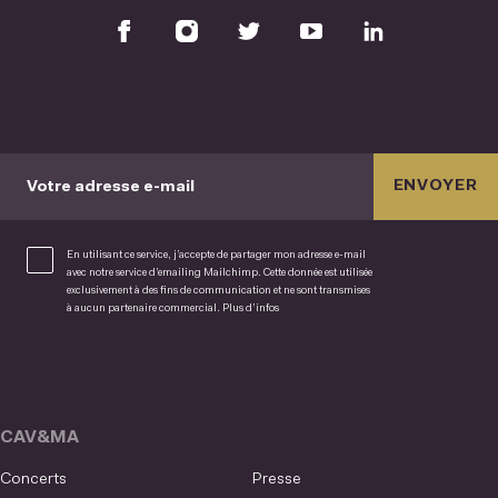
ENVOYER
Votre adresse e-mail
En utilisant ce service, j’accepte de partager mon adresse e-mail
avec notre service d’emailing Mailchimp. Cette donnée est utilisée
exclusivement à des fins de communication et ne sont transmises
à aucun partenaire commercial.
Plus d’infos
CAV&MA
Concerts
Presse