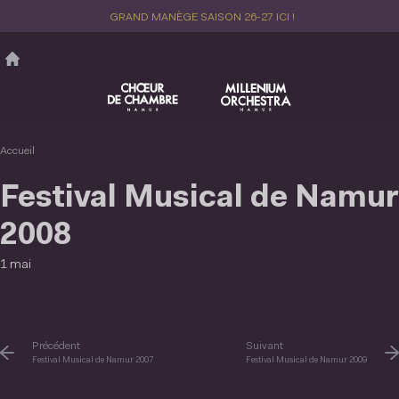
Aller
GRAND MANÈGE SAISON 26-27 ICI !
au
contenu
principal
Accueil
Festival Musical de Namur
2008
1 mai
Précédent
Suivant
Festival Musical de Namur 2007
Festival Musical de Namur 2009