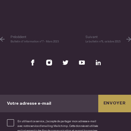
Précédent
Suivant
Bulletin d'information n°7 - Mars 2015
Le bulletin n°8, octobre 2015
ENVOYER
Votre adresse e-mail
En utilisant ce service, j’accepte de partager mon adresse e-mail
avec notre service d’emailing Mailchimp. Cette donnée est utilisée
exclusivement à des fins de communication et ne sont transmises