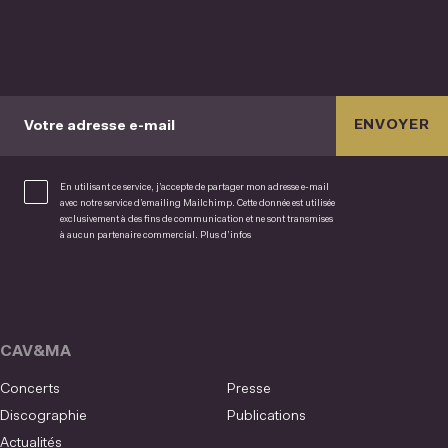
ENVOYER
Votre adresse e-mail
En utilisant ce service, j’accepte de partager mon adresse e-mail
avec notre service d’emailing Mailchimp. Cette donnée est utilisée
exclusivement à des fins de communication et ne sont transmises
à aucun partenaire commercial.
Plus d’infos
CAV&MA
Concerts
Presse
Discographie
Publications
Actualités