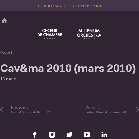
Aller
GRAND MANÈGE SAISON 26-27 ICI !
au
contenu
principal
Accueil
Cav&ma 2010 (mars 2010)
10 mars
Précédent
Suivant
Festival Musical de Namur 2010
Festival Musical de Namur 2012