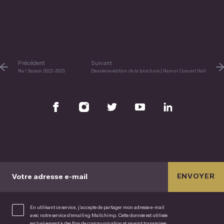
Précédent
Suivant
Na ! Saison 2022-2023
Deuxième édition de la brochure | Namur Concert Hall
ENVOYER
Votre adresse e-mail
En utilisant ce service, j’accepte de partager mon adresse e-mail
avec notre service d’emailing Mailchimp. Cette donnée est utilisée
exclusivement à des fins de communication et ne sont transmises