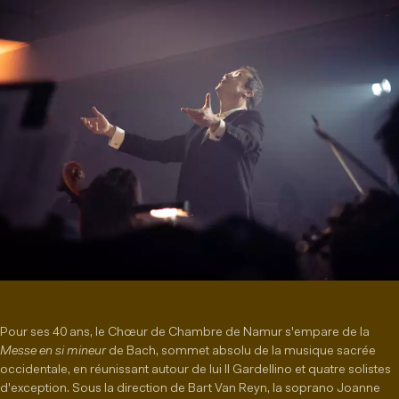
Pour ses 40 ans, le Chœur de Chambre de Namur s'empare de la
Messe en si mineur
de Bach, sommet absolu de la musique sacrée
occidentale, en réunissant autour de lui Il Gardellino et quatre solistes
d'exception. Sous la direction de Bart Van Reyn, la soprano Joanne