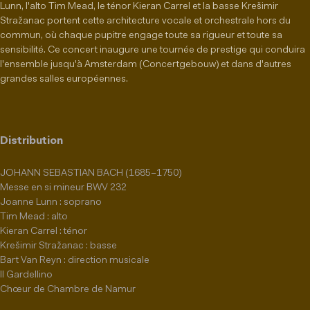
Lunn, l'alto Tim Mead, le ténor Kieran Carrel et la basse Krešimir
Stražanac portent cette architecture vocale et orchestrale hors du
commun, où chaque pupitre engage toute sa rigueur et toute sa
sensibilité. Ce concert inaugure une tournée de prestige qui conduira
l'ensemble jusqu'à Amsterdam (Concertgebouw) et dans d'autres
grandes salles européennes.
Distribution
JOHANN SEBASTIAN BACH (1685–1750)
Messe en si mineur BWV 232
Joanne Lunn : soprano
Tim Mead : alto
Kieran Carrel : ténor
Krešimir Stražanac : basse
Bart Van Reyn : direction musicale
Il Gardellino
Chœur de Chambre de Namur