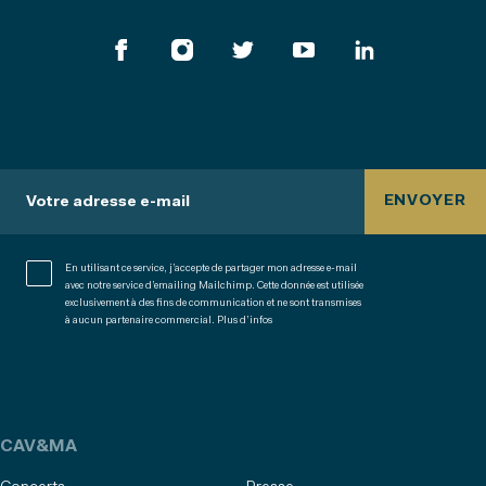
ENVOYER
Votre adresse e-mail
En utilisant ce service, j’accepte de partager mon adresse e-mail
avec notre service d’emailing Mailchimp. Cette donnée est utilisée
exclusivement à des fins de communication et ne sont transmises
à aucun partenaire commercial.
Plus d’infos
CAV&MA