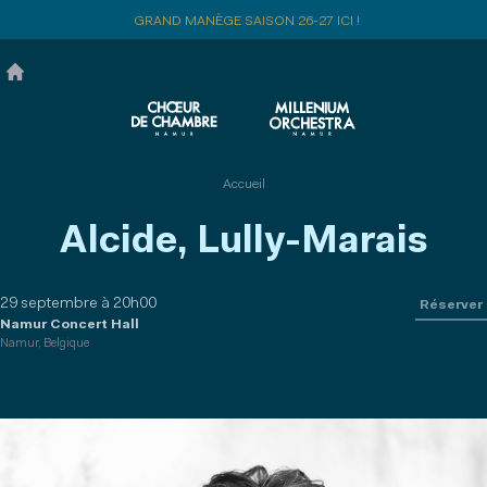
Aller
GRAND MANÈGE SAISON 26-27 ICI !
au
contenu
principal
Accueil
Alcide, Lully-Marais
29 septembre à 20h00
Réserver
Namur Concert Hall
Namur, Belgique